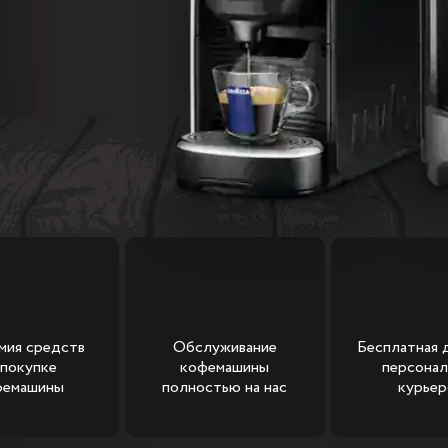
мия средств
Обслуживание
Бесплатная 
 покупке
кофемашины
персона
фемашины
полностью на нас
курье