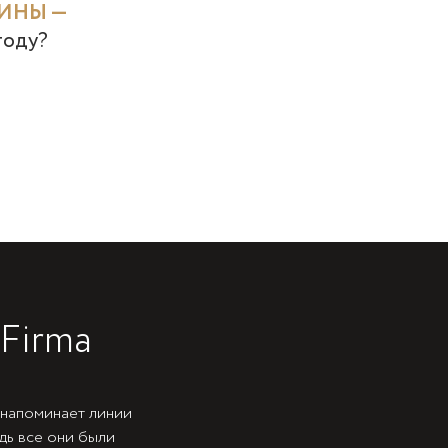
ИНЫ —
году?
Firma
 напоминает линии
ведь все они были