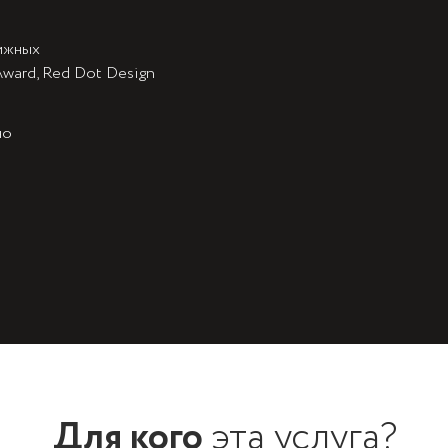
ижных
ward, Red Dot Design
но
Для кого
эта услуга?