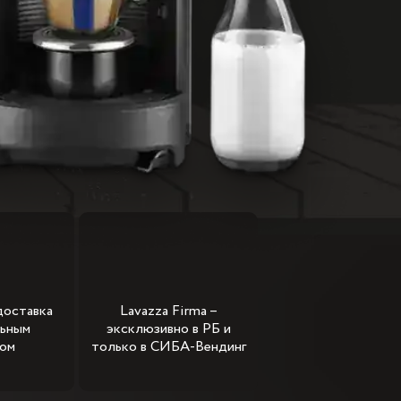
доставка
Lavazza Firma –
льным
эксклюзивно в РБ и
ром
только в СИБА-Вендинг