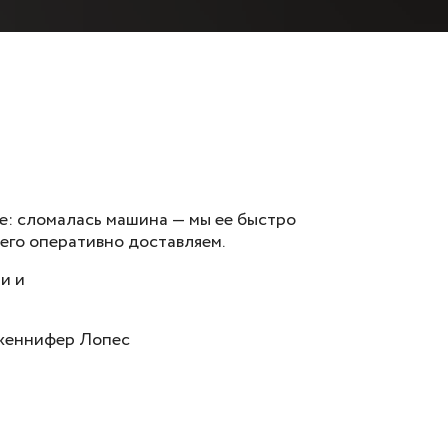
фе: сломалась машина — мы ее быстро
 его оперативно доставляем.
и и
Дженнифер Лопес